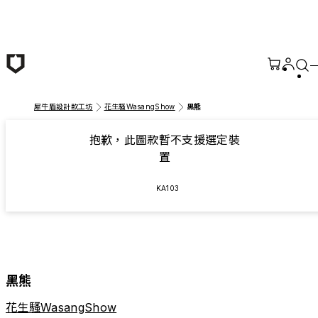
跳至主要內容
犀牛盾設計款工坊
花生騷WasangShow
黑熊
抱歉，此圖款暫不支援選定裝
置
KA103
黑熊
花生騷WasangShow