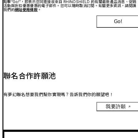
點擊“Go!”，即表示您同意接收來自 RHINOSHIELD 的有關最新產品消息、促銷
活動與折扣優惠優惠的電子郵件。您可以隨時取消訂閱。有關更多資訊，請閱讀
我們的
網站使用條款
。
Go!
聯名合作許願池
有夢幻聯名想要我們幫你實現嗎？告訴我們你的願望吧！
我要許願