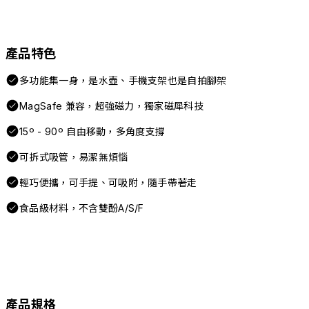
產品特色
多功能集一身，是水壺、手機支架也是自拍腳架
MagSafe 兼容，超強磁力，獨家磁犀科技
15º - 90º 自由移動，多角度支撐
可拆式吸管，易潔無煩惱
輕巧便攜，可手提、可吸附，隨手帶著走
食品級材料，不含雙酚A/S/F
產品規格