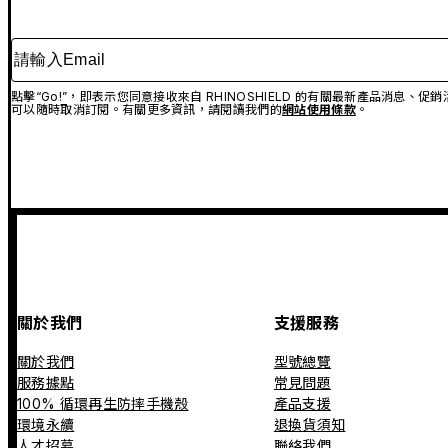
請輸入Email
點擊“Go!”，即表示您同意接收來自 RHINOSHIELD 的有關最新產品消息
可以隨時取消訂閱。有關更多資訊，請閱讀我們的
網站使用條款
。
關於我們
支援服務
關於我們
型號總覽
服務據點
常見問題
100% 循環再生防摔手機殼
產品支援
環境永續
退換貨須知
人才招募
聯絡我們