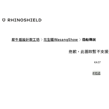
跳至主要內容
犀牛盾設計款工坊
花生騷WasangShow
造船傳說
抱歉，此圖款暫不支援
KA37
#地誌