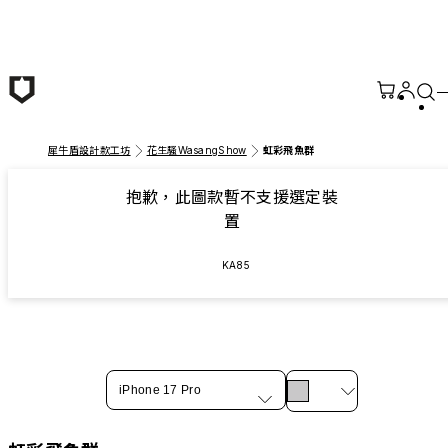
跳至主要內容
犀牛盾設計款工坊
花生騷WasangShow
虹彩飛魚群
抱歉，此圖款暫不支援選定裝
置
KA85
iPhone 17 Pro