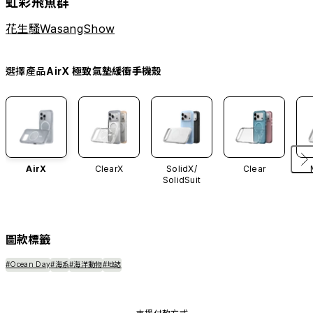
虹彩飛魚群
花生騷WasangShow
選擇產品
AirX 極致氣墊緩衝手機殼
AirX
ClearX
SolidX/
Clear
SolidSuit
圖款標籤
#Ocean Day
#海系
#海洋動物
#地誌