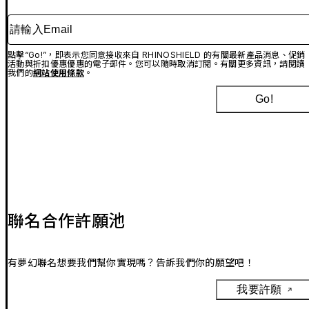
請輸入Email
點擊“Go!”，即表示您同意接收來自 RHINOSHIELD 的有關最新產品消息、促銷
活動與折扣優惠優惠的電子郵件。您可以隨時取消訂閱。有關更多資訊，請閱讀
我們的
網站使用條款
。
Go!
聯名合作許願池
有夢幻聯名想要我們幫你實現嗎？告訴我們你的願望吧！
我要許願