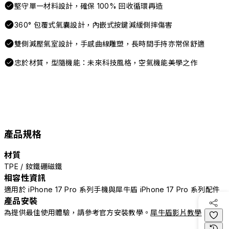
堅守單一材料設計，確保 100% 回收循環再造
360° 包覆式氣囊設計，內嵌式按鍵減緩側摔傷害
雙側減壓氣室設計，手感曲線雕塑，長時間手持亦常保舒適
忠於材質，型隨機能：未來科技風格，空氣機能美學之作
產品規格
材質
TPE / 釹鐵硼磁鐵
相容性資訊
適用於 iPhone 17 Pro 系列手機與犀牛盾 iPhone 17 Pro 系列配件
產品安裝
為提供最佳使用體驗，請參考官方安裝教學。
犀牛盾影片教學