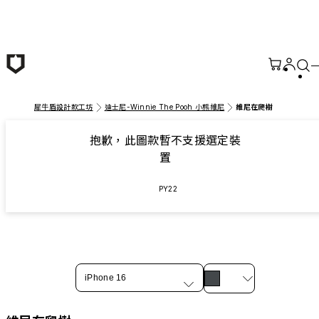
跳至主要內容
犀牛盾設計款工坊
迪士尼-Winnie The Pooh 小熊維尼
維尼在爬樹
抱歉，此圖款暫不支援選定裝
置
PY22
iPhone 16