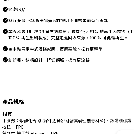
緊密服貼
無線充電 ＊無線充電兼容性會因不同機型而有所差異
業界權威 UL 2809 第三方驗證，擁有至少 91% 的再生內容物（由
100% 再生塑料製成）完整追溯回收來源，100% 可循環再生。
奈米碳管電容式觸控感應：反應靈敏、操作更精準
創新雙向結構設計：降低誤觸、操作更流暢
產品規格
材質
手機殼：聚酯化合物 (犀牛盾獨家研發高韌性無毒材料)、釹鐵硼磁鐵
按鈕：TPE
鏡頭框(適用於iPhone)：TPE