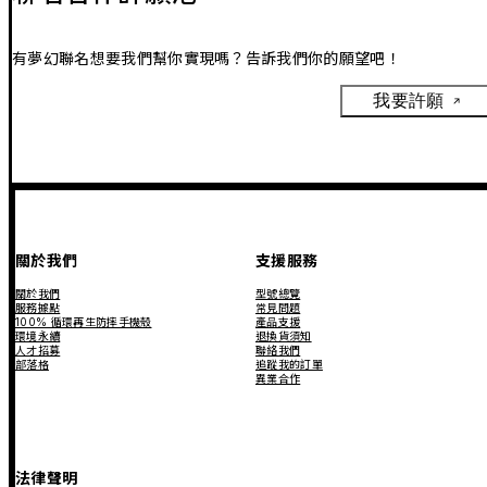
有夢幻聯名想要我們幫你實現嗎？告訴我們你的願望吧！
我要許願
關於我們
支援服務
關於我們
型號總覽
服務據點
常見問題
100% 循環再生防摔手機殼
產品支援
環境永續
退換貨須知
人才招募
聯絡我們
部落格
追蹤我的訂單
異業合作
法律聲明