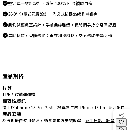
堅守單一材料設計，確保 100% 回收循環再造
360° 包覆式氣囊設計，內嵌式按鍵減緩側摔傷害
雙側減壓氣室設計，手感曲線雕塑，長時間手持亦常保舒適
忠於材質，型隨機能：未來科技風格，空氣機能美學之作
產品規格
材質
TPE / 釹鐵硼磁鐵
相容性資訊
適用於 iPhone 17 Pro 系列手機與犀牛盾 iPhone 17 Pro 系列配件
產品安裝
為提供最佳使用體驗，請參考官方安裝教學。
犀牛盾影片教學