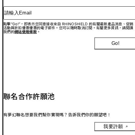
請輸入Email
點擊“Go!”，即表示您同意接收來自 RHINOSHIELD 的有關最新產品消息、促銷
活動與折扣優惠優惠的電子郵件。您可以隨時取消訂閱。有關更多資訊，請閱讀
我們的
網站使用條款
。
Go!
聯名合作許願池
有夢幻聯名想要我們幫你實現嗎？告訴我們你的願望吧！
我要許願