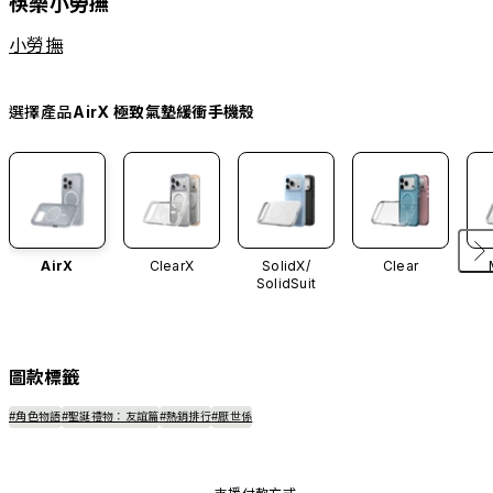
筷樂小勞撫
小勞撫
選擇產品
AirX 極致氣墊緩衝手機殼
AirX
ClearX
SolidX/
Clear
SolidSuit
圖款標籤
#角色物語
#聖誕禮物：友誼篇
#熱銷排行
#厭世係