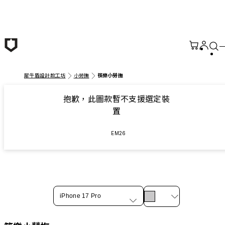
跳至主要內容
犀牛盾設計款工坊
小勞撫
筷樂小勞撫
抱歉，此圖款暫不支援選定裝
置
EM26
iPhone 17 Pro