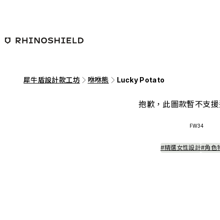
跳至主要內容
犀牛盾設計款工坊
咻咻熊
Lucky Potato
抱歉，此圖款暫不支援
FW34
#精選女性設計
#角色