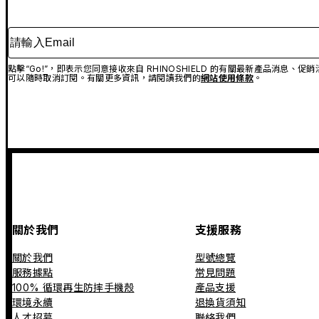
請輸入Email
點擊“Go!”，即表示您同意接收來自 RHINOSHIELD 的有關最新產品消息
可以隨時取消訂閱。有關更多資訊，請閱讀我們的
網站使用條款
。
關於我們
支援服務
關於我們
型號總覽
服務據點
常見問題
100% 循環再生防摔手機殼
產品支援
環境永續
退換貨須知
人才招募
聯絡我們