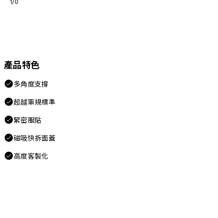
1/0
產品特色
多角度支撐
超越軍規標準
緊密服貼
磁吸快拆面蓋
高度客製化