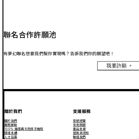
聯名合作許願池
有夢幻聯名想要我們幫你實現嗎？告訴我們你的願望吧！
我要許願
關於我們
支援服務
關於我們
型號總覽
服務據點
常見問題
100% 循環再生防摔手機殼
產品支援
環境永續
退換貨須知
人才招募
聯絡我們