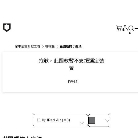
跳至主要內容
犀牛盾設計款工坊
咻咻熊
花園裡的小魔法
抱歉，此圖款暫不支援選定裝
置
FW42
11 吋 iPad Air (M3)