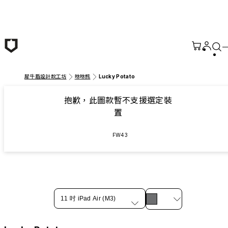
跳至主要內容
犀牛盾設計款工坊
咻咻熊
Lucky Potato
抱歉，此圖款暫不支援選定裝
置
FW43
11 吋 iPad Air (M3)