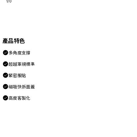
1/0
產品特色
多角度支撐
超越軍規標準
緊密服貼
磁吸快拆面蓋
高度客製化