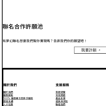
聯名合作許願池
有夢幻聯名想要我們幫你實現嗎？告訴我們你的願望吧！
我要許願
關於我們
支援服務
關於我們
型號總覽
服務據點
常見問題
100% 循環再生防摔手機殼
產品支援
環境永續
退換貨須知
人才招募
聯絡我們