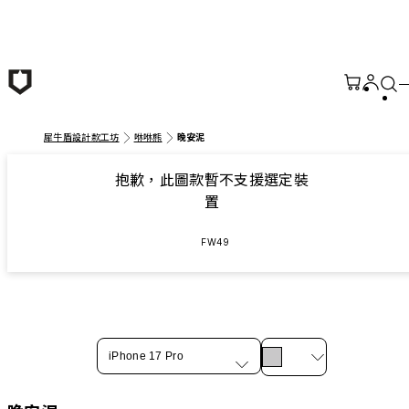
跳至主要內容
犀牛盾設計款工坊
咻咻熊
晚安泥
抱歉，此圖款暫不支援選定裝
置
FW49
iPhone 17 Pro