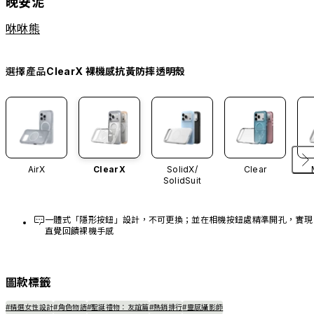
晚安泥
咻咻熊
選擇產品
ClearX 裸機感抗黃防摔透明殼
AirX
ClearX
SolidX/
Clear
SolidSuit
一體式「隱形按鈕」設計，不可更換；並在相機按鈕處精準開孔，實現
直覺回饋裸機手感
圖款標籤
#精選女性設計
#角色物語
#聖誕禮物：友誼篇
#熱銷排行
#靈感攝影師