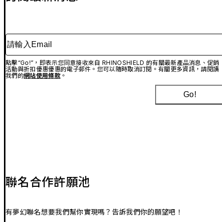
請輸入Email
點擊“Go!”，即表示您同意接收來自 RHINOSHIELD 的有關最新產品消息、促銷
活動與折扣優惠優惠的電子郵件。您可以隨時取消訂閱。有關更多資訊，請閱讀
我們的
網站使用條款
。
Go!
聯名合作許願池
有夢幻聯名想要我們幫你實現嗎？告訴我們你的願望吧！