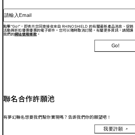
請輸入Email
點擊“Go!”，即表示您同意接收來自 RHINOSHIELD 的有關最新產品消息、促銷
活動與折扣優惠優惠的電子郵件。您可以隨時取消訂閱。有關更多資訊，請閱讀
我們的
網站使用條款
。
Go!
聯名合作許願池
有夢幻聯名想要我們幫你實現嗎？告訴我們你的願望吧！
我要許願