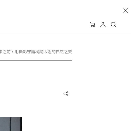
ELD｜在凋零之前，用攝影守護稍縱即逝的自然之美