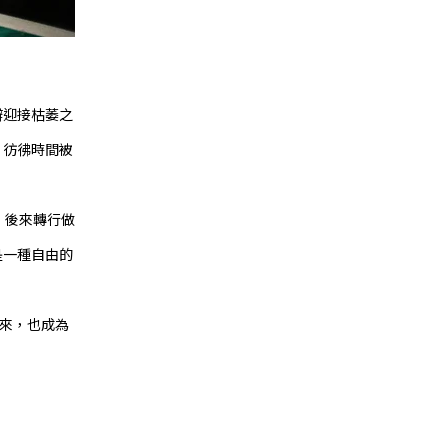
瓣迎接枯萎之
，彷彿時間被
，後來轉行做
是一種自由的
下來，也成為