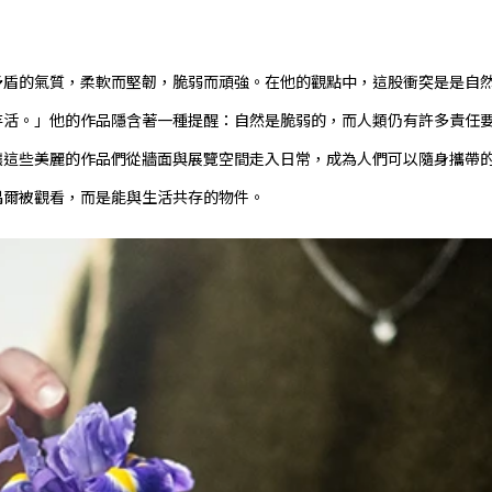
矛盾的氣質，柔軟而堅韌，脆弱而頑強。在他的觀點中，這股衝突是是自
存活。」他的作品隱含著一種提醒：自然是脆弱的，而人類仍有許多責任
的合作，讓這些美麗的作品們從牆面與展覽空間走入日常，成為人們可以隨身攜帶
偶爾被觀看，而是能與生活共存的物件。