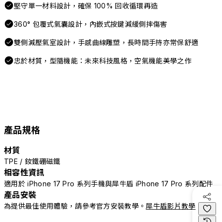
堅守單一材料設計，確保 100% 回收循環再造
360° 包覆式氣囊設計，內嵌式按鍵減緩側摔傷害
雙側減壓氣室設計，手感曲線雕塑，長時間手持亦常保舒適
忠於材質，型隨機能：未來科技風格，空氣機能美學之作
產品規格
材質
TPE / 釹鐵硼磁鐵
相容性資訊
適用於 iPhone 17 Pro 系列手機與犀牛盾 iPhone 17 Pro 系列配件
產品安裝
為提供最佳使用體驗，請參考官方安裝教學。
犀牛盾影片教學