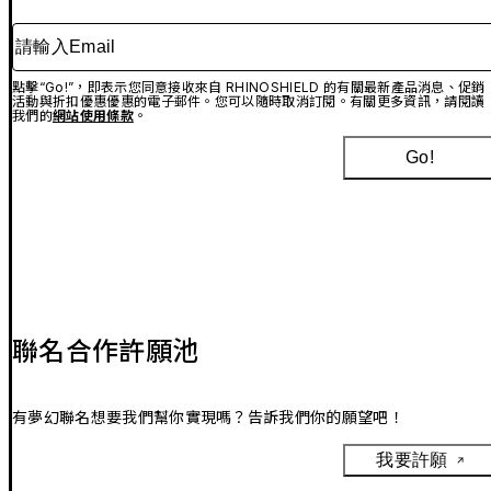
請輸入Email
點擊“Go!”，即表示您同意接收來自 RHINOSHIELD 的有關最新產品消息、促銷
活動與折扣優惠優惠的電子郵件。您可以隨時取消訂閱。有關更多資訊，請閱讀
我們的
網站使用條款
。
Go!
聯名合作許願池
有夢幻聯名想要我們幫你實現嗎？告訴我們你的願望吧！
我要許願