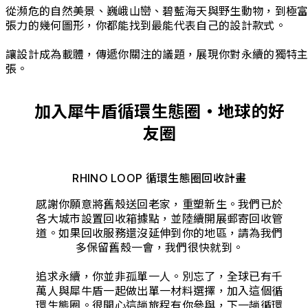
從瀕危的自然美景、巍峨山巒、碧藍海天與野生動物，到極
張力的幾何圖形，你都能找到最能代表自己的設計款式。
讓設計成為載體，傳遞你關注的議題，展現你對永續的獨特
張。
加入犀牛盾循環生態圈・地球的好
友圈
RHINO LOOP 循環生態圈回收計畫
感謝你願意將舊殼送回老家，重塑新生。我們已於
各大城市設置回收箱據點，並陸續開展郵寄回收管
道。如果回收服務還沒延伸到你的地區，請為我們
多保留舊殼一會，我們很快就到。
追求永續，你並非孤單一人。別忘了，全球已有千
萬人與犀牛盾一起做出單一材料選擇，加入這個循
環生態圈。很開心這趟旅程有你參與，下一趟循環