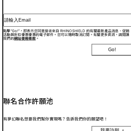
請輸入Email
點擊“Go!”，即表示您同意接收來自 RHINOSHIELD 的有關最新產品消息、促銷
活動與折扣優惠優惠的電子郵件。您可以隨時取消訂閱。有關更多資訊，請閱讀
我們的
網站使用條款
。
Go!
聯名合作許願池
有夢幻聯名想要我們幫你實現嗎？告訴我們你的願望吧！
我要許願