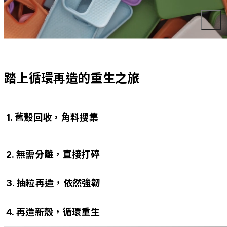
踏上循環再造的重生之旅
1. 舊殼回收，角料搜集
CircularNext 的再生材料來源有哪些？包含你參與回收行動的舊殼，
2. 無需分離，直接打碎
以及工廠製程中產生的邊角料。只要是有辦法投入循環再造的資源，
再小我們都不會放過。
多數手機殼由多種材料組成，造成回收極度困難：得要分離拆解、還
3. 抽粒再造，依然強韌
要除膠清潔，經歷多道程序，材料竟還劣化。犀牛盾僅用單一材料，
無需經歷這些，直接打碎便能進入再造製程。
每一次循環再造，都可能影響材料的穩定性。犀牛盾以獨家材料科技
4. 再造新殼，循環重生
加持，提升材料壽命高達 6 倍，即使一再重生，照樣一再堅韌迎接新