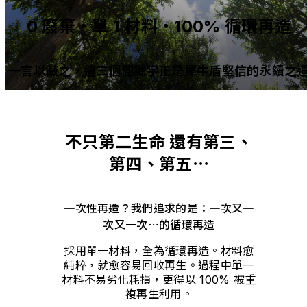
0 廢棄・單 1 材料・100% 循環再造
一言以蔽之，這三個關鍵字正是犀牛盾堅信的永續之
不只第二生命 還有第三、
第四、第五⋯
一次性再造？我們追求的是：一次又一
次又一次⋯的循環再造
採用單一材料，全為循環再造。材料愈
純粹，就愈容易回收再生。過程中單一
材料不易劣化耗損，更得以 100% 被重
複再生利用。