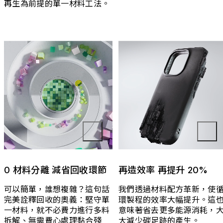
再生為前提的單一材料工法。
0 材料分離 減省回收環節
再造效率 再提升 20%
可以簡單，誰想複雜？這句話
我們透過材料配方革新，使
完美詮釋回收的奧義：堅守單
環製程的效率大幅提升。這
一材料，就不必費力進行多料
意味著省去更多能源消耗，
拆解、無需費心處理黏合殘
大減少碳足跡的產生。