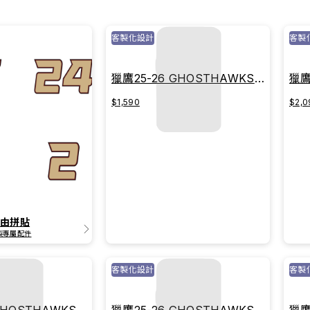
客製化設計
客製
獵鷹25-26 GHOSTHAWKS主
獵鷹
戰球衣｜傳承紅
戰
$1,590
$2,0
自由拼貼
製專屬配件
客製化設計
客製