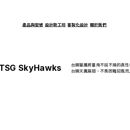
產品與型號
設計款工坊
客製化設計
關於我們
台鋼獵鷹將臺南不屈不撓的真性
 TSG SkyHawks
台鋼天鷹展翅、不畏困難迎風而