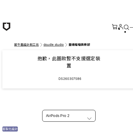
跳至主要內容
犀牛盾設計款工坊
doudle studio
靈魂喵喵俱樂部
抱歉，此圖款暫不支援選定裝
置
DS260307586
AirPods Pro 2
客製化設計