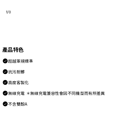
1/0
產品特色
超越軍規標準
抗污耐髒
高度客製化
無線充電 ＊無線充電兼容性會因不同機型而有所差異
不含雙酚A