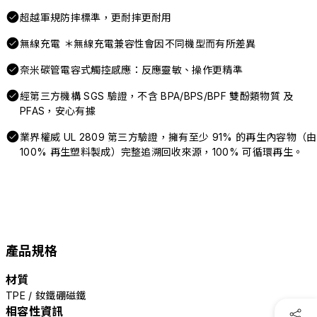
超越軍規防摔標準，更耐摔更耐用
無線充電 ＊無線充電兼容性會因不同機型而有所差異
奈米碳管電容式觸控感應：反應靈敏、操作更精準
經第三方機構 SGS 驗證，不含 BPA/BPS/BPF 雙酚類物質 及
PFAS，安心有據
業界權威 UL 2809 第三方驗證，擁有至少 91% 的再生內容物（由
100% 再生塑料製成）完整追溯回收來源，100% 可循環再生。
產品規格
材質
TPE / 釹鐵硼磁鐵
相容性資訊