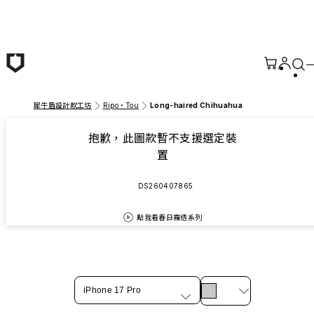
跳至主要內容
犀牛盾設計款工坊
Ripo・Tou
Long-haired Chihuahua
抱歉，此圖款暫不支援選定裝
置
DS260407865
點我看春日霧透系列
iPhone 17 Pro