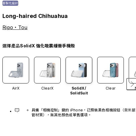
客製化設計
Long-haired Chihuahua
Ripo・Tou
選擇產品
SolidX 強化吸震緩衝手機殼
AirX
ClearX
SolidX/
Clear
SolidSuit
具備「相機控制」鍵的 iPhone，已預裝黑色相機按鈕（奈米碳
管材質），無其他顏色或單售選項。