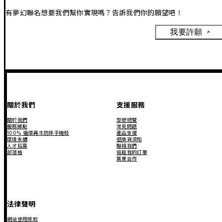
有夢幻聯名想要我們幫你實現嗎？告訴我們你的願望吧！
我要許願
關於我們
支援服務
關於我們
型號總覽
服務據點
常見問題
100% 循環再生防摔手機殼
產品支援
環境永續
退換貨須知
人才招募
聯絡我們
部落格
追蹤我的訂單
異業合作
法律聲明
網站使用條款