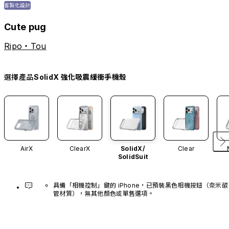
客製化設計
Cute pug
Ripo・Tou
選擇產品
SolidX 強化吸震緩衝手機殼
AirX
ClearX
SolidX/
Clear
SolidSuit
具備「相機控制」鍵的 iPhone，已預裝黑色相機按鈕（奈米碳
管材質），無其他顏色或單售選項。