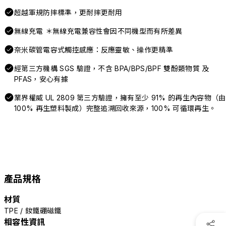
超越軍規防摔標準，更耐摔更耐用
無線充電 ＊無線充電兼容性會因不同機型而有所差異
奈米碳管電容式觸控感應：反應靈敏、操作更精準
經第三方機構 SGS 驗證，不含 BPA/BPS/BPF 雙酚類物質 及
PFAS，安心有據
業界權威 UL 2809 第三方驗證，擁有至少 91% 的再生內容物（由
100% 再生塑料製成）完整追溯回收來源，100% 可循環再生。
產品規格
材質
TPE / 釹鐵硼磁鐵
相容性資訊