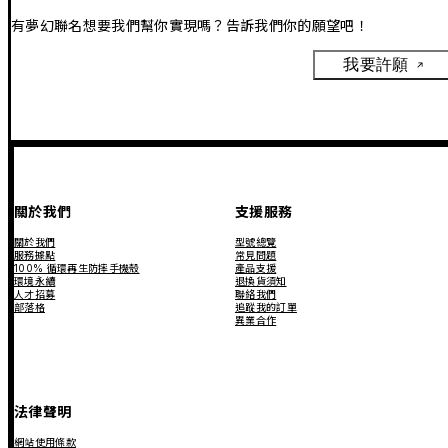
有夢幻聯名想要我們幫你實現嗎？告訴我們你的願望吧！
我要許願
關於我們
支援服務
關於我們
型號總覽
服務據點
常見問題
100% 循環再生防摔手機殼
產品支援
環境永續
退換貨須知
人才招募
聯絡我們
部落格
追蹤我的訂單
異業合作
法律聲明
網站使用條款