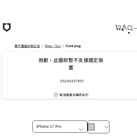
跳至主要內容
犀牛盾設計款工坊
Ripo・Tou
Cute pug
抱歉，此圖款暫不支援選定裝
置
DS260407867
點我看春日霧透系列
iPhone 17 Pro