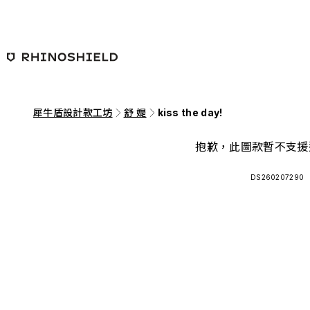
跳至主要內容
犀牛盾設計款工坊
舒 媞
kiss the day!
抱歉，此圖款暫不支援
DS260207290