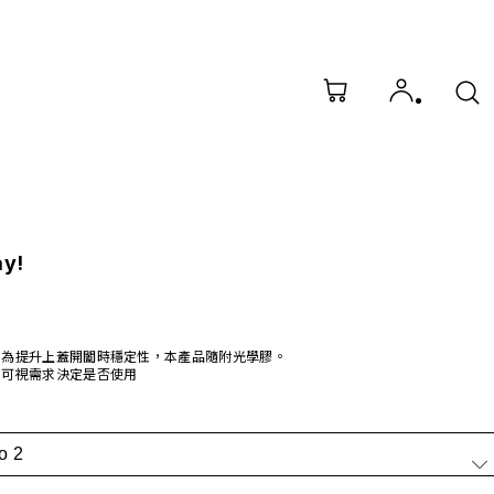
ay!
為提升上蓋開闔時穩定性，本產品隨附光學膠。
可視需求決定是否使用
o 2