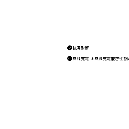
抗污耐髒
無線充電 ＊無線充電兼容性會