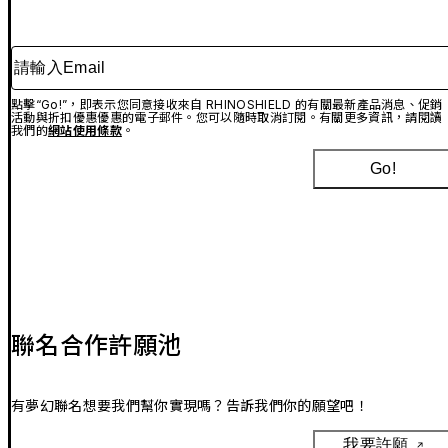
請輸入Email
點擊“Go!”，即表示您同意接收來自 RHINOSHIELD 的有關最新產品消息、促銷
活動與折扣優惠優惠的電子郵件。您可以隨時取消訂閱。有關更多資訊，請閱讀
我們的
網站使用條款
。
Go!
聯名合作許願池
有夢幻聯名想要我們幫你實現嗎？告訴我們你的願望吧！
我要許願