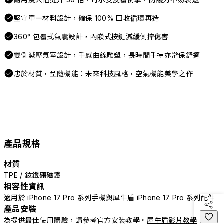
堅守單一材料設計，確保 100% 回收循環再造
360° 包覆式氣囊設計，內嵌式按鍵減緩側摔傷害
雙側減壓氣室設計，手感曲線雕塑，長時間手持亦常保舒適
忠於材質，型隨機能：未來科技風格，空氣機能美學之作
產品規格
材質
TPE / 釹鐵硼磁鐵
相容性資訊
適用於 iPhone 17 Pro 系列手機與犀牛盾 iPhone 17 Pro 系列配件
產品安裝
為提供最佳使用體驗，請參考官方安裝教學。
犀牛盾影片教學