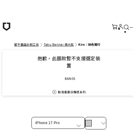
跳至主要內容
犀牛盾設計款工坊
Taku Bannai 坂内拓
Kiro｜粉色騎行
抱歉，此圖款暫不支援選定裝
置
BAN05
點我看春日霧透系列
iPhone 17 Pro