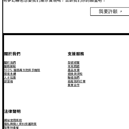
有夢幻聯名想要我們幫你實現嗎？告訴我們你的願望吧！
我要許願
關於我們
支援服務
關於我們
型號總覽
服務據點
常見問題
100% 循環再生防摔手機殼
產品支援
環境永續
退換貨須知
人才招募
聯絡我們
部落格
追蹤我的訂單
異業合作
法律聲明
網站使用條款
隱私與個人資料保護政策
智慧財產權