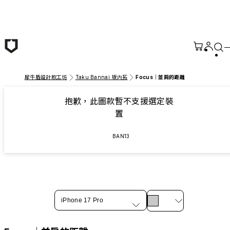
跳至主要內容
犀牛盾設計款工坊
Taku Bannai 坂内拓
Focus｜並肩的距離
抱歉，此圖款暫不支援選定裝
置
BAN13
iPhone 17 Pro