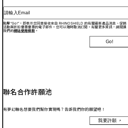
請輸入Email
點擊“Go!”，即表示您同意接收來自 RHINOSHIELD 的有關最新產品消息、促銷
活動與折扣優惠優惠的電子郵件。您可以隨時取消訂閱。有關更多資訊，請閱讀
我們的
網站使用條款
。
Go!
聯名合作許願池
有夢幻聯名想要我們幫你實現嗎？告訴我們你的願望吧！
我要許願