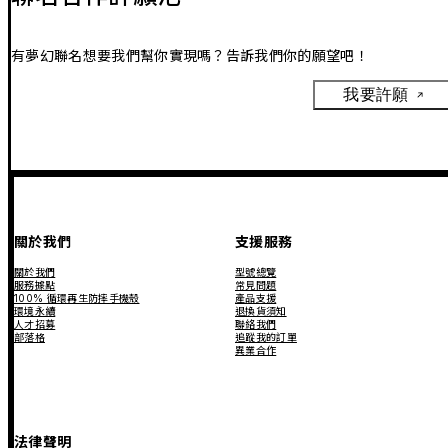
有夢幻聯名想要我們幫你實現嗎？告訴我們你的願望吧！
我要許願
關於我們
支援服務
關於我們
型號總覽
服務據點
常見問題
100% 循環再生防摔手機殼
產品支援
環境永續
退換貨須知
人才招募
聯絡我們
部落格
追蹤我的訂單
異業合作
法律聲明