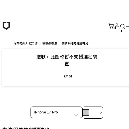
跳至主要內容
犀牛盾設計款工坊
貓貓蟲咖波
咖波與他的雞腿時光
抱歉，此圖款暫不支援選定裝
置
FA101
iPhone 17 Pro