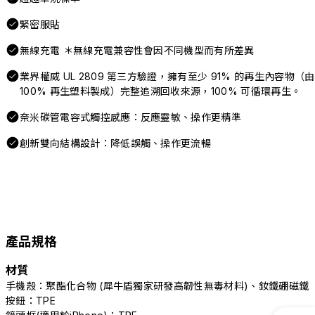
緊密服貼
無線充電 ＊無線充電兼容性會因不同機型而有所差異
業界權威 UL 2809 第三方驗證，擁有至少 91% 的再生內容物（由
100% 再生塑料製成）完整追溯回收來源，100% 可循環再生。
奈米碳管電容式觸控感應：反應靈敏、操作更精準
創新雙向結構設計：降低誤觸、操作更流暢
產品規格
材質
手機殼：聚酯化合物 (犀牛盾獨家研發高韌性無毒材料)、釹鐵硼磁鐵
按鈕：TPE