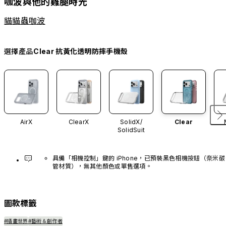
咖波與他的雞腿時光
貓貓蟲咖波
選擇產品
Clear 抗黃化透明防摔手機殼
AirX
ClearX
SolidX/
Clear
SolidSuit
具備「相機控制」鍵的 iPhone，已預裝黑色相機按鈕（奈米碳
管材質），無其他顏色或單售選項。
圖款標籤
#插畫世界
#藝術＆創作者