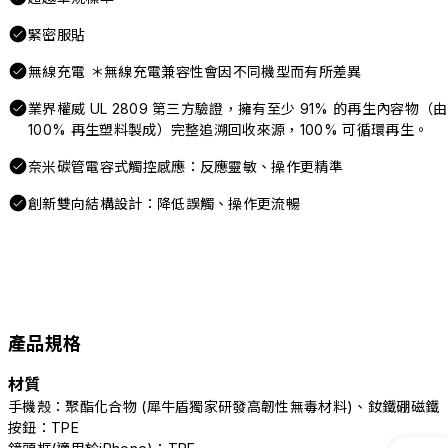
緊密服貼
無線充電 ＊無線充電兼容性會因不同機型而有所差異
業界權威 UL 2809 第三方驗證，擁有至少 91% 的再生內容物（由
100% 再生塑料製成）完整追溯回收來源，100% 可循環再生。
奈米碳管電容式觸控感應：反應靈敏、操作更精準
創新雙向結構設計：降低誤觸、操作更流暢
產品規格
材質
手機殼：聚酯化合物 (犀牛盾獨家研發高韌性無毒材料)、釹鐵硼磁鐵
按鈕：TPE