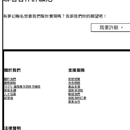
有夢幻聯名想要我們幫你實現嗎？告訴我們你的願望吧！
我要許願
關於我們
支援服務
關於我們
型號總覽
服務據點
常見問題
100% 循環再生防摔手機殼
產品支援
環境永續
退換貨須知
人才招募
聯絡我們
部落格
追蹤我的訂單
異業合作
法律聲明