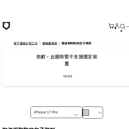
跳至主要內容
犀牛盾設計款工坊
貓貓蟲咖波
咖波與狗狗的包子時刻
抱歉，此圖款暫不支援選定裝
置
FA106
iPhone 17 Pro