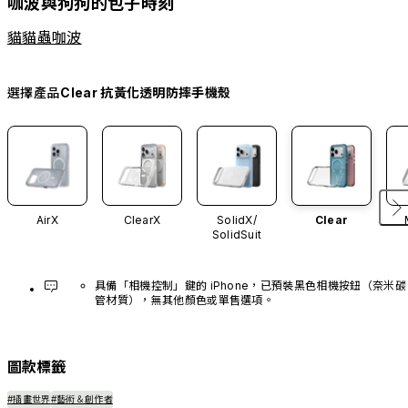
咖波與狗狗的包子時刻
貓貓蟲咖波
選擇產品
Clear 抗黃化透明防摔手機殼
AirX
ClearX
SolidX/
Clear
SolidSuit
具備「相機控制」鍵的 iPhone，已預裝黑色相機按鈕（奈米碳
管材質），無其他顏色或單售選項。
圖款標籤
#插畫世界
#藝術＆創作者