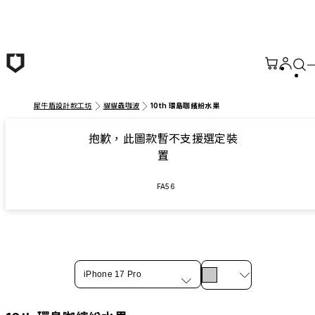
跳至主要內容
犀牛盾設計款工坊
貓貓蟲咖波
10th 環島咖繽紛水果
抱歉，此圖款暫不支援選定裝
置
FA56
iPhone 17 Pro