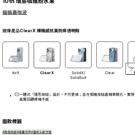
10th 環島咖繽紛水果
貓貓蟲咖波
選擇產品
ClearX 裸機感抗黃防摔透明殼
AirX
ClearX
SolidX/
Clear
SolidSuit
一體式「隱形按鈕」設計，不可更換；並在相機按鈕處精準開孔，實現
直覺回饋裸機手感
圖款標籤
#角色物語
#插畫世界
#藝術＆創作者