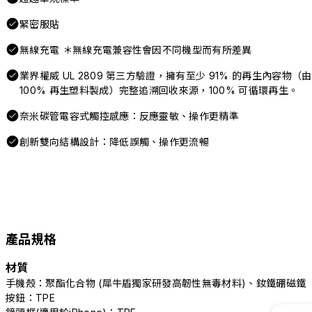
緊密服貼
無線充電 ＊無線充電兼容性會因不同機型而有所差異
業界權威 UL 2809 第三方驗證，擁有至少 91% 的再生內容物（由
100% 再生塑料製成）完整追溯回收來源，100% 可循環再生。
奈米碳管電容式觸控感應：反應靈敏、操作更精準
創新雙向結構設計：降低誤觸、操作更流暢
產品規格
材質
手機殼：聚酯化合物 (犀牛盾獨家研發高韌性無毒材料)、釹鐵硼磁鐵
按鈕：TPE