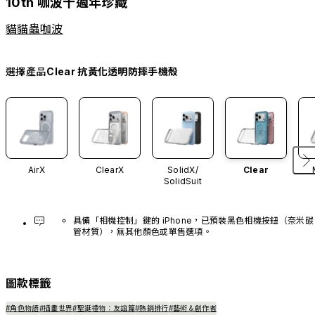
10th 咖波十週年珍藏
貓貓蟲咖波
選擇產品
Clear 抗黃化透明防摔手機殼
AirX
ClearX
SolidX/
Clear
SolidSuit
具備「相機控制」鍵的 iPhone，已預裝黑色相機按鈕（奈米碳
管材質），無其他顏色或單售選項。
圖款標籤
#角色物語
#插畫世界
#聖誕禮物：友誼篇
#熱銷排行
#藝術＆創作者