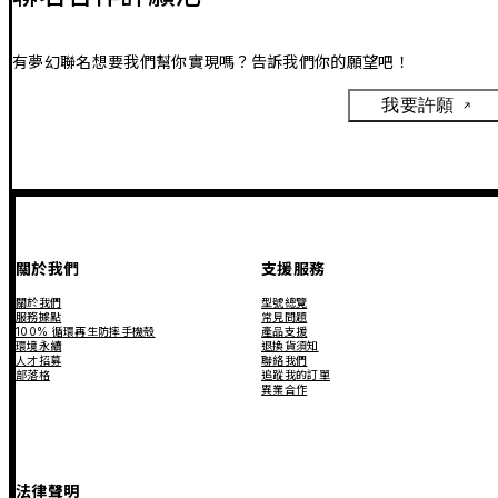
有夢幻聯名想要我們幫你實現嗎？告訴我們你的願望吧！
我要許願
關於我們
支援服務
關於我們
型號總覽
服務據點
常見問題
100% 循環再生防摔手機殼
產品支援
環境永續
退換貨須知
人才招募
聯絡我們
部落格
追蹤我的訂單
異業合作
法律聲明