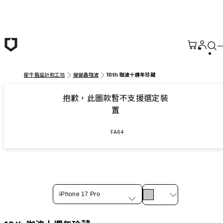
跳至主要內容
犀牛盾設計款工坊
貓貓蟲咖波
10th 咖波十週年珍藏
抱歉，此圖款暫不支援選定裝
置
FA64
iPhone 17 Pro