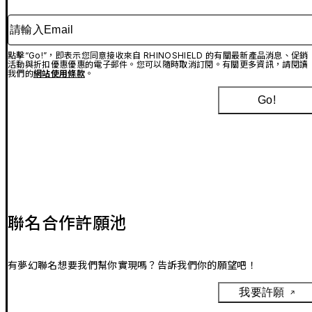
請輸入Email
點擊“Go!”，即表示您同意接收來自 RHINOSHIELD 的有關最新產品消息、促銷
活動與折扣優惠優惠的電子郵件。您可以隨時取消訂閱。有關更多資訊，請閱讀
我們的
網站使用條款
。
Go!
聯名合作許願池
有夢幻聯名想要我們幫你實現嗎？告訴我們你的願望吧！
我要許願