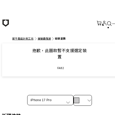
跳至主要內容
犀牛盾設計款工坊
貓貓蟲咖波
街頭塗鴉
抱歉，此圖款暫不支援選定裝
置
FA82
iPhone 17 Pro