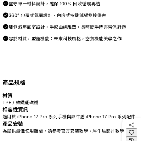
堅守單一材料設計，確保 100% 回收循環再造
360° 包覆式氣囊設計，內嵌式按鍵減緩側摔傷害
雙側減壓氣室設計，手感曲線雕塑，長時間手持亦常保舒適
忠於材質，型隨機能：未來科技風格，空氣機能美學之作
產品規格
材質
TPE / 釹鐵硼磁鐵
相容性資訊
適用於 iPhone 17 Pro 系列手機與犀牛盾 iPhone 17 Pro 系列配件
產品安裝
為提供最佳使用體驗，請參考官方安裝教學。
犀牛盾影片教學