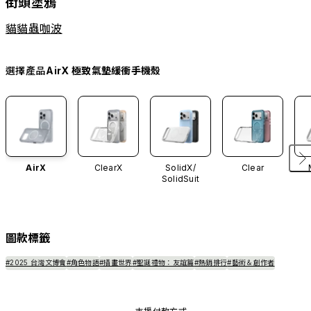
街頭塗鴉
貓貓蟲咖波
選擇產品
AirX 極致氣墊緩衝手機殼
AirX
ClearX
SolidX/
Clear
SolidSuit
圖款標籤
#2025 台灣文博會
#角色物語
#插畫世界
#聖誕禮物：友誼篇
#熱銷排行
#藝術＆創作者