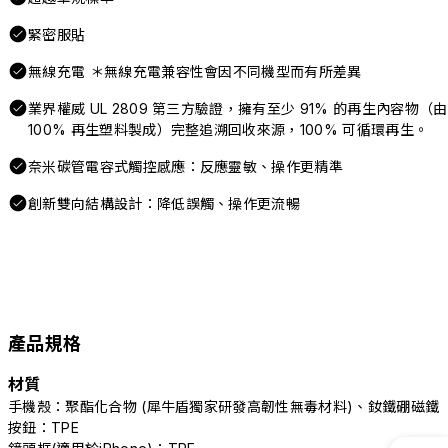
緊密服貼
無線充電 ＊無線充電兼容性會因不同機型而有所差異
業界權威 UL 2809 第三方驗證，擁有至少 91% 的再生內容物（由
100% 再生塑料製成）完整追溯回收來源，100% 可循環再生。
奈米碳管電容式觸控感應：反應靈敏、操作更精準
創新雙向結構設計：降低誤觸、操作更流暢
產品規格
材質
手機殼：聚酯化合物 (犀牛盾獨家研發高韌性無毒材料)、釹鐵硼磁鐵
按鈕：TPE