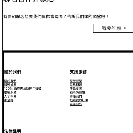
有夢幻聯名想要我們幫你實現嗎？告訴我們你的願望吧！
我要許願
關於我們
支援服務
關於我們
型號總覽
服務據點
常見問題
100% 循環再生防摔手機殼
產品支援
環境永續
退換貨須知
人才招募
聯絡我們
部落格
追蹤我的訂單
異業合作
法律聲明