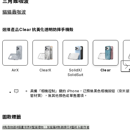
三角錐咖波
貓貓蟲咖波
選擇產品
Clear 抗黃化透明防摔手機殼
AirX
ClearX
SolidX/
Clear
SolidSuit
具備「相機控制」鍵的 iPhone，已預裝黑色相機按鈕（奈米碳
管材質），無其他顏色或單售選項。
圖款標籤
#角色物語
#插畫世界
#聖誕禮物：友誼篇
#熱銷排行
#藝術＆創作者