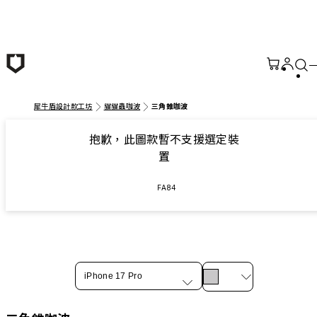
跳至主要內容
犀牛盾設計款工坊
貓貓蟲咖波
三角錐咖波
抱歉，此圖款暫不支援選定裝
置
FA84
iPhone 17 Pro