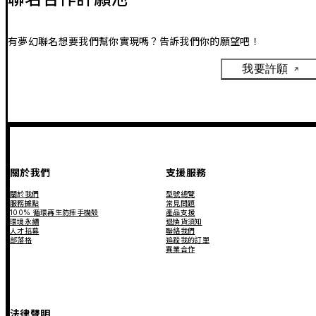
有夢幻聯名想要我們幫你實現嗎？告訴我們你的願望吧！
我要許願
關於我們
支援服務
關於我們
型號總覽
服務據點
常見問題
100% 循環再生防摔手機殼
產品支援
環境永續
退換貨須知
人才招募
聯絡我們
部落格
追蹤我的訂單
異業合作
法律聲明