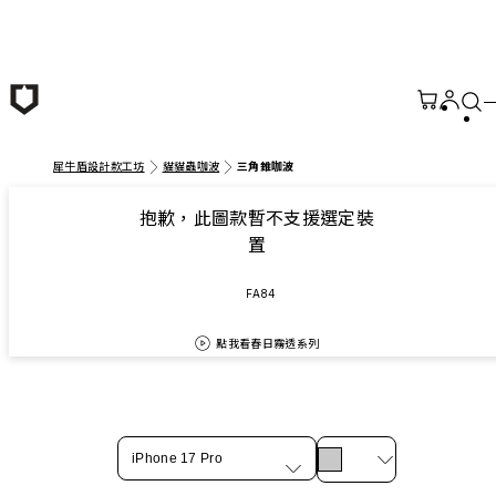
跳至主要內容
犀牛盾設計款工坊
貓貓蟲咖波
三角錐咖波
抱歉，此圖款暫不支援選定裝
置
FA84
點我看春日霧透系列
iPhone 17 Pro