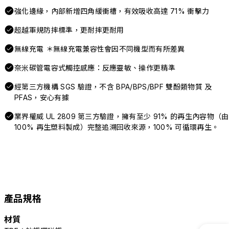
強化邊緣，內部新增四角緩衝槽，有效吸收高達 71% 衝擊力
超越軍規防摔標準，更耐摔更耐用
無線充電 ＊無線充電兼容性會因不同機型而有所差異
奈米碳管電容式觸控感應：反應靈敏、操作更精準
經第三方機構 SGS 驗證，不含 BPA/BPS/BPF 雙酚類物質 及
PFAS，安心有據
業界權威 UL 2809 第三方驗證，擁有至少 91% 的再生內容物（由
100% 再生塑料製成）完整追溯回收來源，100% 可循環再生。
產品規格
材質