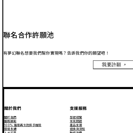
聯名合作許願池
有夢幻聯名想要我們幫你實現嗎？告訴我們你的願望吧！
我要許願
關於我們
支援服務
關於我們
型號總覽
服務據點
常見問題
100% 循環再生防摔手機殼
產品支援
環境永續
退換貨須知
人才招募
聯絡我們