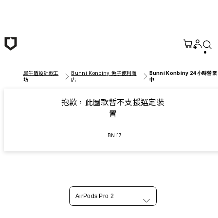
跳至主要內容
犀牛盾設計款工
Bunni Konbiny 兔子便利商
Bunni Konbiny 24小時營業
坊
店
中
抱歉，此圖款暫不支援選定裝
置
BNI17
AirPods Pro 2