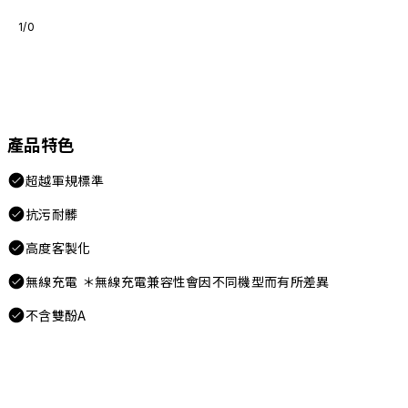
1/0
產品特色
超越軍規標準
抗污耐髒
高度客製化
無線充電 ＊無線充電兼容性會因不同機型而有所差異
不含雙酚A