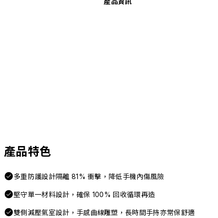
產品資訊
產品特色
多重防護設計隔離 81% 衝擊，降低手機內傷風險
堅守單一材料設計，確保 100% 回收循環再造
雙側減壓氣室設計，手感曲線雕塑，長時間手持亦常保舒適