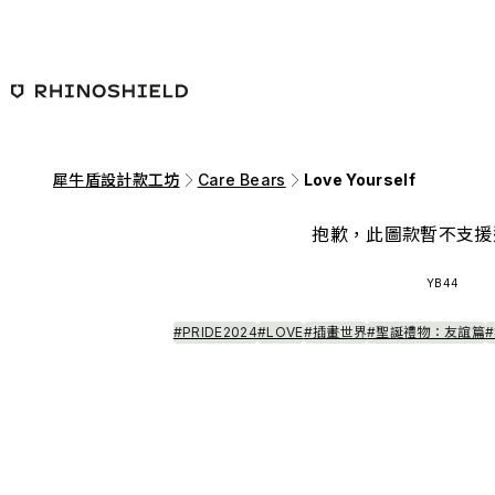
跳至主要內容
犀牛盾設計款工坊
Care Bears
Love Yourself
抱歉，此圖款暫不支援
YB44
#PRIDE2024
#LOVE
#插畫世界
#聖誕禮物：友誼篇