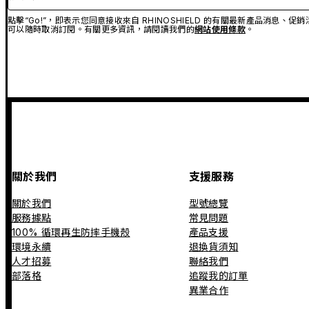
點擊“Go!”，即表示您同意接收來自 RHINOSHIELD 的有關最新產品消息
可以隨時取消訂閱。有關更多資訊，請閱讀我們的
網站使用條款
。
關於我們
支援服務
關於我們
型號總覽
服務據點
常見問題
100% 循環再生防摔手機殼
產品支援
環境永續
退換貨須知
人才招募
聯絡我們
部落格
追蹤我的訂單
異業合作