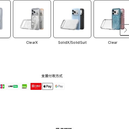
ClearX
SolidX/
SolidSuit
Clear
支援付款方式