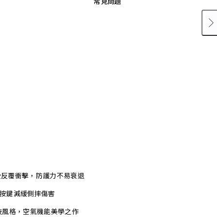
常見問題
承受反覆衝擊，防護力不易衰退
式按鍵減緩側摔傷害
技風格，空氣機能美學之作