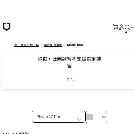
跳至主要內容
犀牛盾設計款工坊
當代東京畫廊
Michi 粉紅
抱歉，此圖款暫不支援選定裝
置
CT15
iPhone 17 Pro