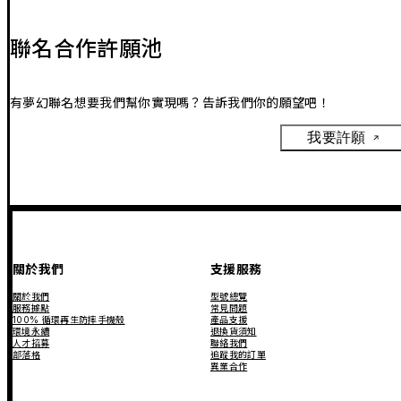
聯名合作許願池
有夢幻聯名想要我們幫你實現嗎？告訴我們你的願望吧！
我要許願
關於我們
支援服務
關於我們
型號總覽
服務據點
常見問題
100% 循環再生防摔手機殼
產品支援
環境永續
退換貨須知
人才招募
聯絡我們
部落格
追蹤我的訂單
異業合作