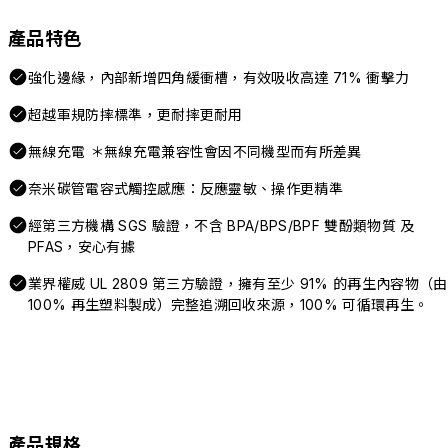
產品特色
強化邊緣，內部新增四角緩衝槽，有效吸收高達 71% 衝擊力
超越軍規防摔標準，更耐摔更耐用
無線充電 ＊無線充電兼容性會因不同機型而有所差異
奈米碳管電容式觸控感應：反應靈敏、操作更精準
經第三方機構 SGS 驗證，不含 BPA/BPS/BPF 雙酚類物質 及
PFAS，安心有據
業界權威 UL 2809 第三方驗證，擁有至少 91% 的再生內容物（由
100% 再生塑料製成）完整追溯回收來源，100% 可循環再生。
產品規格