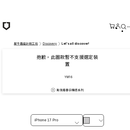
跳至主要內容
犀牛盾設計款工坊
Discovery
Let's all discover!
抱歉，此圖款暫不支援選定裝
置
YM16
點我看春日霧透系列
iPhone 17 Pro