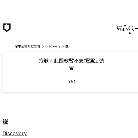
跳至主要內容
犀牛盾設計款工坊
Discovery
嶽
抱歉，此圖款暫不支援選定裝
置
YM21
嶽
Discovery