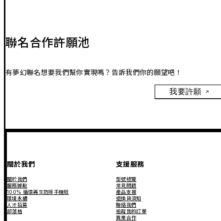
聯名合作許願池
有夢幻聯名想要我們幫你實現嗎？告訴我們你的願望吧！
我要許願
關於我們
支援服務
關於我們
型號總覽
服務據點
常見問題
100% 循環再生防摔手機殼
產品支援
環境永續
退換貨須知
人才招募
聯絡我們
部落格
追蹤我的訂單
異業合作