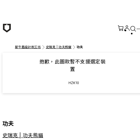
跳至主要內容
犀牛盾設計款工坊
史瑞克 | 功夫熊貓
功夫
抱歉，此圖款暫不支援選定裝
置
HZK10
功夫
史瑞克 | 功夫熊貓