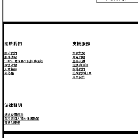
關於我們
支援服務
關於我們
型號總覽
服務據點
常見問題
100% 循環再生防摔手機殼
產品支援
環境永續
退換貨須知
人才招募
聯絡我們
部落格
追蹤我的訂單
異業合作
法律聲明
網站使用條款
隱私與個人資料保護政策
智慧財產權