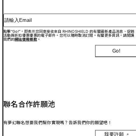
請輸入Email
點擊“Go!”，即表示您同意接收來自 RHINOSHIELD 的有關最新產品消息、促銷
活動與折扣優惠優惠的電子郵件。您可以隨時取消訂閱。有關更多資訊，請閱讀
我們的
網站使用條款
。
Go!
聯名合作許願池
有夢幻聯名想要我們幫你實現嗎？告訴我們你的願望吧！
我要許願