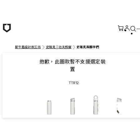
跳至主要內容
犀牛盾設計款工坊
史瑞克 | 功夫熊貓
史瑞克與夥伴們
抱歉，此圖款暫不支援選定裝
置
TTR12