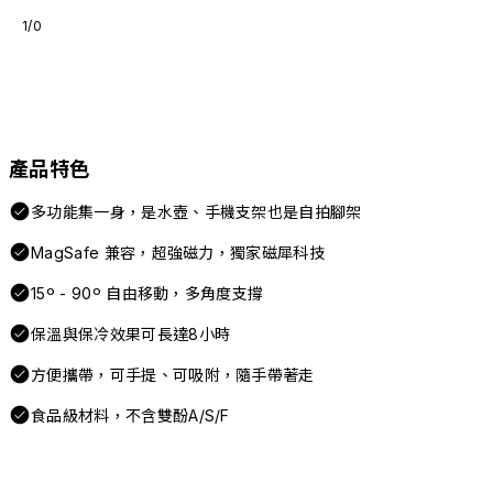
1/0
產品特色
多功能集一身，是水壺、手機支架也是自拍腳架
MagSafe 兼容，超強磁力，獨家磁犀科技
15º - 90º 自由移動，多角度支撐
保溫與保冷效果可長達8小時
方便攜帶，可手提、可吸附，隨手帶著走
食品級材料，不含雙酚A/S/F