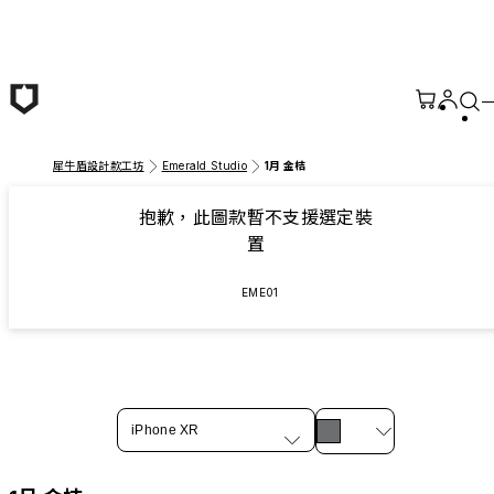
跳至主要內容
犀牛盾設計款工坊
Emerald Studio
1月 金桔
抱歉，此圖款暫不支援選定裝
置
EME01
iPhone XR