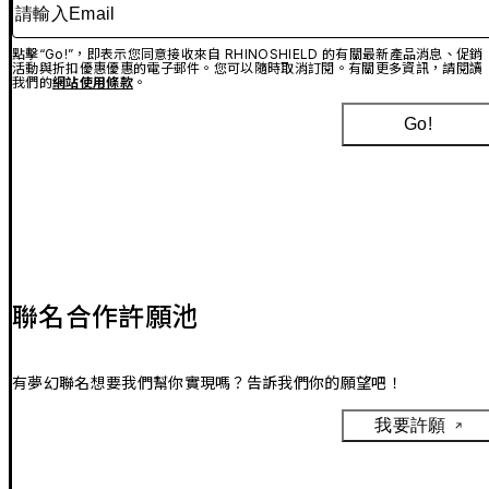
請輸入Email
點擊“Go!”，即表示您同意接收來自 RHINOSHIELD 的有關最新產品消息、促銷
活動與折扣優惠優惠的電子郵件。您可以隨時取消訂閱。有關更多資訊，請閱讀
我們的
網站使用條款
。
Go!
聯名合作許願池
有夢幻聯名想要我們幫你實現嗎？告訴我們你的願望吧！
我要許願