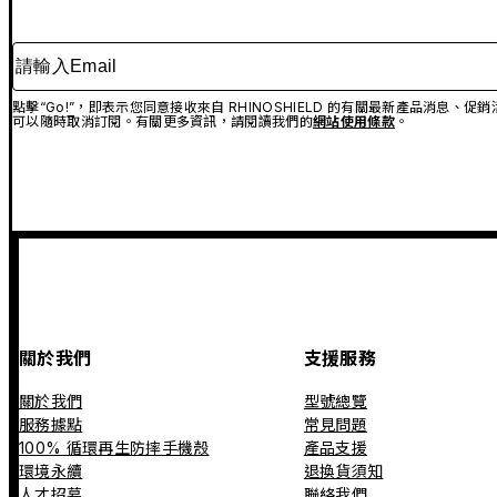
請輸入Email
點擊“Go!”，即表示您同意接收來自 RHINOSHIELD 的有關最新產品消息
可以隨時取消訂閱。有關更多資訊，請閱讀我們的
網站使用條款
。
關於我們
支援服務
關於我們
型號總覽
服務據點
常見問題
100% 循環再生防摔手機殼
產品支援
環境永續
退換貨須知
人才招募
聯絡我們