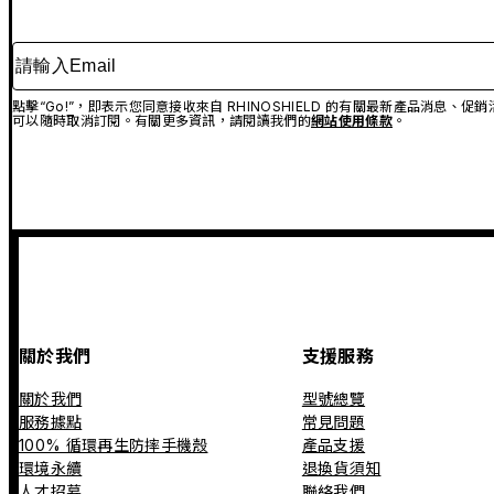
請輸入Email
點擊“Go!”，即表示您同意接收來自 RHINOSHIELD 的有關最新產品消息
可以隨時取消訂閱。有關更多資訊，請閱讀我們的
網站使用條款
。
關於我們
支援服務
關於我們
型號總覽
服務據點
常見問題
100% 循環再生防摔手機殼
產品支援
環境永續
退換貨須知
人才招募
聯絡我們