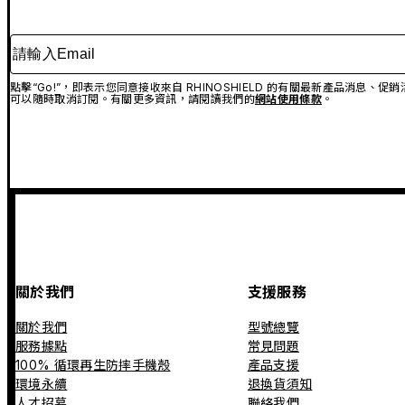
請輸入Email
點擊“Go!”，即表示您同意接收來自 RHINOSHIELD 的有關最新產品消息
可以隨時取消訂閱。有關更多資訊，請閱讀我們的
網站使用條款
。
關於我們
支援服務
關於我們
型號總覽
服務據點
常見問題
100% 循環再生防摔手機殼
產品支援
環境永續
退換貨須知
人才招募
聯絡我們