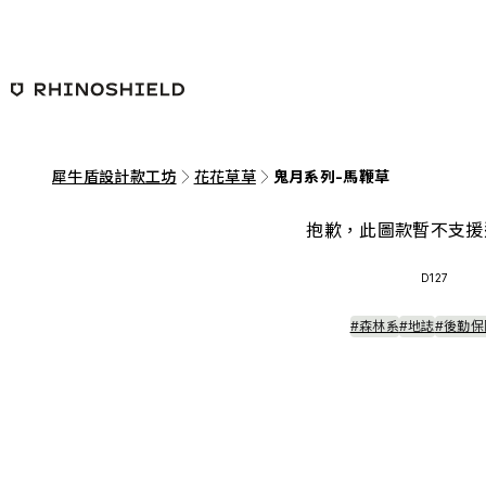
跳至主要內容
犀牛盾設計款工坊
花花草草
鬼月系列-馬鞭草
抱歉，此圖款暫不支援
D127
#森林系
#地誌
#後勤保