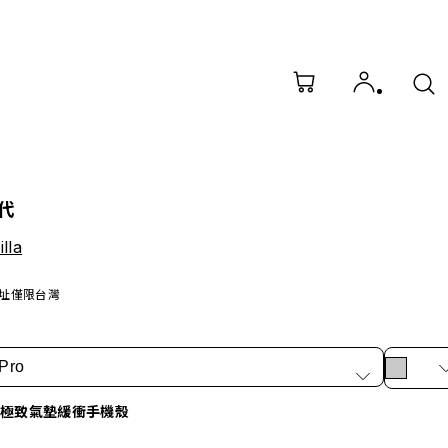
代
lla
址僅限台灣
Pro
X 極致氣墊緩衝手機殼