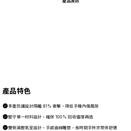
產品資訊
產品特色
多重防護設計隔離 81% 衝擊，降低手機內傷風險
堅守單一材料設計，確保 100% 回收循環再造
雙側減壓氣室設計，手感曲線雕塑，長時間手持亦常保舒適