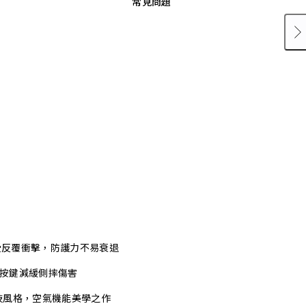
常見問題
承受反覆衝擊，防護力不易衰退
式按鍵減緩側摔傷害
技風格，空氣機能美學之作