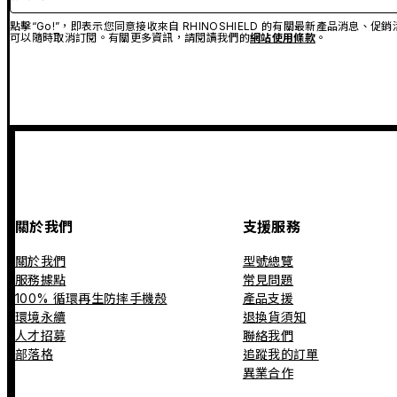
點擊“Go!”，即表示您同意接收來自 RHINOSHIELD 的有關最新產品消息
可以隨時取消訂閱。有關更多資訊，請閱讀我們的
網站使用條款
。
關於我們
支援服務
關於我們
型號總覽
服務據點
常見問題
100% 循環再生防摔手機殼
產品支援
環境永續
退換貨須知
人才招募
聯絡我們
部落格
追蹤我的訂單
異業合作