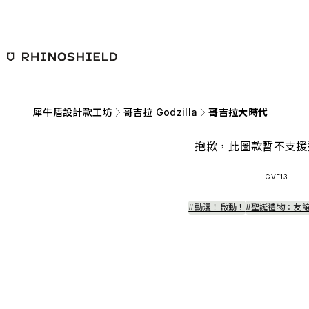
跳至主要內容
犀牛盾設計款工坊
哥吉拉 Godzilla
哥吉拉大時代
抱歉，此圖款暫不支援
GVF13
#動漫！啟動！
#聖誕禮物：友