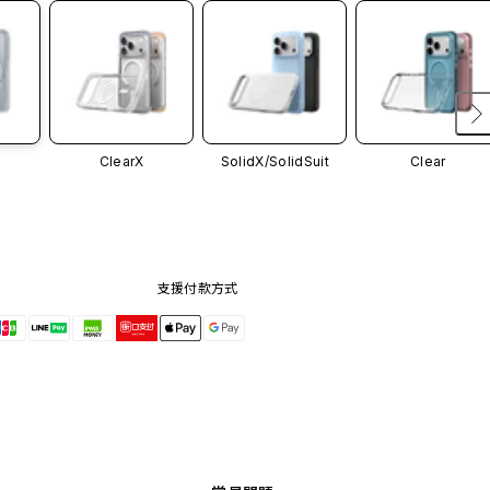
ClearX
SolidX/
SolidSuit
Clear
支援付款方式