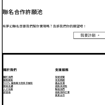
聯名合作許願池
有夢幻聯名想要我們幫你實現嗎？告訴我們你的願望吧！
我要許願
關於我們
支援服務
關於我們
型號總覽
服務據點
常見問題
100% 循環再生防摔手機殼
產品支援
環境永續
退換貨須知
人才招募
聯絡我們
部落格
追蹤我的訂單
異業合作