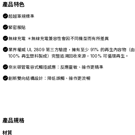
產品特色
超越軍規標準
緊密服貼
無線充電 ＊無線充電兼容性會因不同機型而有所差異
業界權威 UL 2809 第三方驗證，擁有至少 91% 的再生內容物（由
100% 再生塑料製成）完整追溯回收來源，100% 可循環再生。
奈米碳管電容式觸控感應：反應靈敏、操作更精準
創新雙向結構設計：降低誤觸、操作更流暢
產品規格
材質