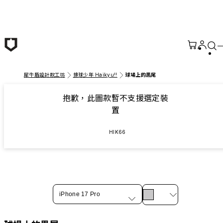
跳至主要內容
犀牛盾設計款工坊
排球少年 Haikyu!!
球場上的黒尾
抱歉，此圖款暫不支援選定裝
置
HIK66
iPhone 17 Pro