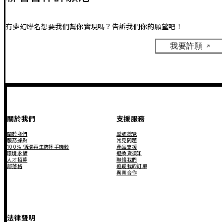
有夢幻聯名想要我們幫你實現嗎？告訴我們你的願望吧！
我要許願
關於我們
支援服務
關於我們
型號總覽
服務據點
常見問題
100% 循環再生防摔手機殼
產品支援
環境永續
退換貨須知
人才招募
聯絡我們
部落格
追蹤我的訂單
異業合作
法律聲明