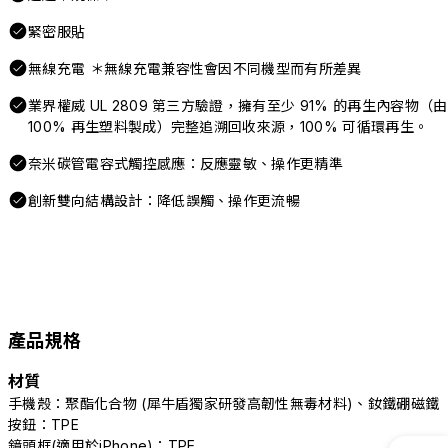
緊密服貼
無線充電 ＊無線充電兼容性會因不同機型而有所差異
業界權威 UL 2809 第三方驗證，擁有至少 91% 的再生內容物（由
100% 再生塑料製成）完整追溯回收來源，100% 可循環再生。
奈米碳管電容式觸控感應：反應靈敏、操作更精準
創新雙向結構設計：降低誤觸、操作更流暢
產品規格
材質
手機殼：聚酯化合物 (犀牛盾獨家研發高韌性無毒材料)、釹鐵硼磁鐵
按鈕：TPE
鏡頭框(適用於iPhone)：TPE