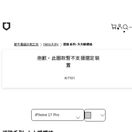
跳至主要內容
犀牛盾設計款工坊
Hello Kitty
遮臉系列-大大蝴蝶結
抱歉，此圖款暫不支援選定裝
置
KIT101
iPhone 17 Pro