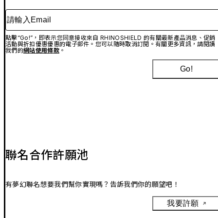
請輸入Email
點擊“Go!”，即表示您同意接收來自 RHINOSHIELD 的有關最新產品消息、促銷
活動與折扣優惠優惠的電子郵件。您可以隨時取消訂閱。有關更多資訊，請閱讀
我們的
網站使用條款
。
Go!
聯名合作許願池
有夢幻聯名想要我們幫你實現嗎？告訴我們你的願望吧！
我要許願