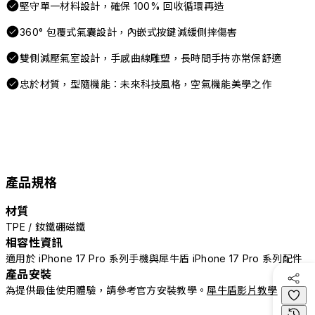
堅守單一材料設計，確保 100% 回收循環再造
360° 包覆式氣囊設計，內嵌式按鍵減緩側摔傷害
雙側減壓氣室設計，手感曲線雕塑，長時間手持亦常保舒適
忠於材質，型隨機能：未來科技風格，空氣機能美學之作
產品規格
材質
TPE / 釹鐵硼磁鐵
相容性資訊
適用於 iPhone 17 Pro 系列手機與犀牛盾 iPhone 17 Pro 系列配件
產品安裝
為提供最佳使用體驗，請參考官方安裝教學。
犀牛盾影片教學