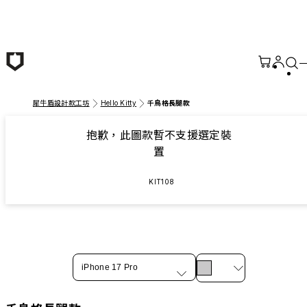
跳至主要內容
犀牛盾設計款工坊
Hello Kitty
千鳥格長腿款
抱歉，此圖款暫不支援選定裝
置
KIT108
iPhone 17 Pro