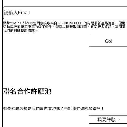
請輸入Email
點擊“Go!”，即表示您同意接收來自 RHINOSHIELD 的有關最新產品消息、促銷
活動與折扣優惠優惠的電子郵件。您可以隨時取消訂閱。有關更多資訊，請閱讀
我們的
網站使用條款
。
Go!
聯名合作許願池
有夢幻聯名想要我們幫你實現嗎？告訴我們你的願望吧！
我要許願