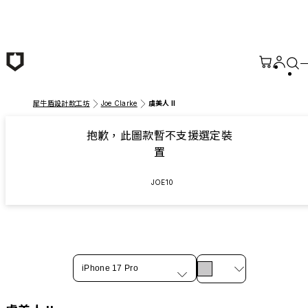
跳至主要內容
犀牛盾設計款工坊
Joe Clarke
虞美人 II
抱歉，此圖款暫不支援選定裝
置
JOE10
iPhone 17 Pro