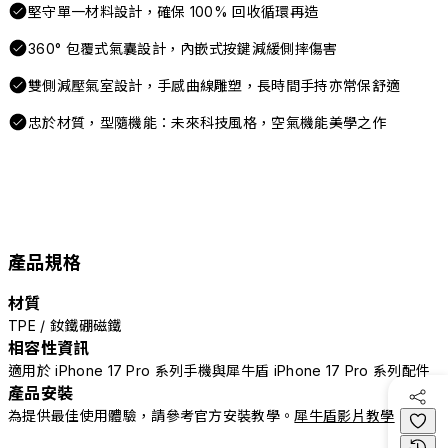
堅守單一材料設計，確保 100% 回收循環再造
360° 包覆式氣囊設計，內嵌式按鍵減緩側摔傷害
雙側減壓氣室設計，手感曲線雕塑，長時間手持亦常保舒適
忠於材質，型隨機能：未來科技風格，空氣機能美學之作
產品規格
材質
TPE / 釹鐵硼磁鐵
相容性資訊
適用於 iPhone 17 Pro 系列手機與犀牛盾 iPhone 17 Pro 系列配件
產品安裝
為提供最佳使用體驗，請參考官方安裝教學。
犀牛盾影片教學