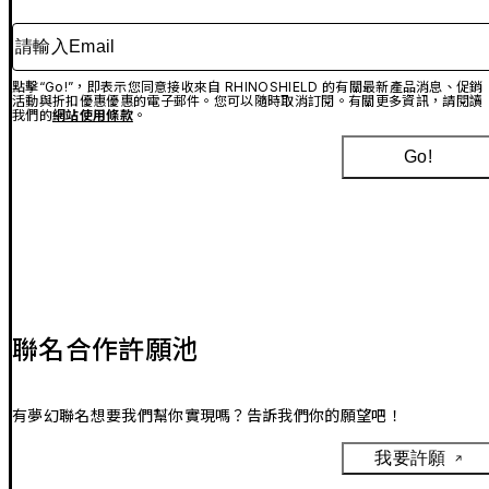
請輸入Email
點擊“Go!”，即表示您同意接收來自 RHINOSHIELD 的有關最新產品消息、促銷
活動與折扣優惠優惠的電子郵件。您可以隨時取消訂閱。有關更多資訊，請閱讀
我們的
網站使用條款
。
Go!
聯名合作許願池
有夢幻聯名想要我們幫你實現嗎？告訴我們你的願望吧！
我要許願