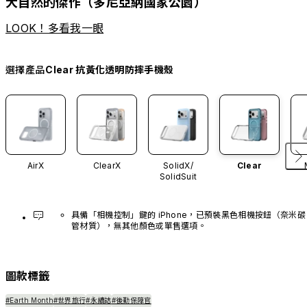
大自然的傑作（多尼亞納國家公園）
LOOK！多看我一眼
選擇產品
Clear 抗黃化透明防摔手機殼
AirX
ClearX
SolidX/
Clear
SolidSuit
具備「相機控制」鍵的 iPhone，已預裝黑色相機按鈕（奈米碳
管材質），無其他顏色或單售選項。
圖款標籤
#Earth Month
#世界旅行
#永續誌
#後勤保障官