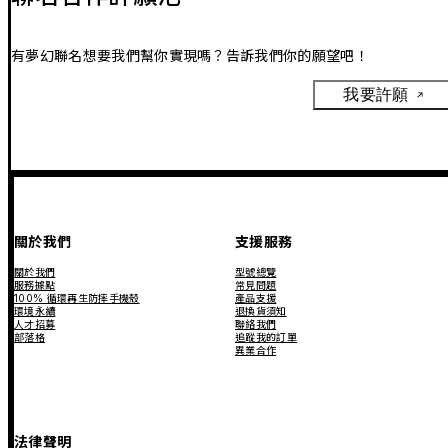
有夢幻聯名想要我們幫你實現嗎？告訴我們你的願望吧！
我要許願
關於我們
支援服務
關於我們
型號總覽
服務據點
常見問題
100% 循環再生防摔手機殼
產品支援
環境永續
退換貨須知
人才招募
聯絡我們
部落格
追蹤我的訂單
異業合作
法律聲明