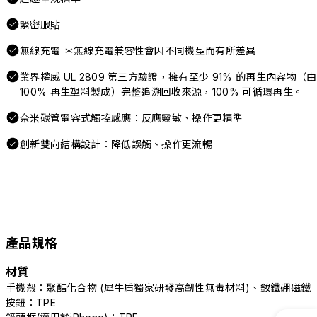
緊密服貼
無線充電 ＊無線充電兼容性會因不同機型而有所差異
業界權威 UL 2809 第三方驗證，擁有至少 91% 的再生內容物（由
100% 再生塑料製成）完整追溯回收來源，100% 可循環再生。
奈米碳管電容式觸控感應：反應靈敏、操作更精準
創新雙向結構設計：降低誤觸、操作更流暢
產品規格
材質
手機殼：聚酯化合物 (犀牛盾獨家研發高韌性無毒材料)、釹鐵硼磁鐵
按鈕：TPE