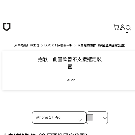
跳至主要內容
犀牛盾設計款工坊
LOOK！多看我一眼
大自然的傑作（多尼亞納國家公園）
抱歉，此圖款暫不支援選定裝
置
AF22
iPhone 17 Pro