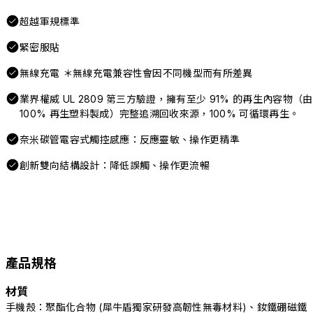
超越軍規標準
緊密服貼
無線充電 ＊無線充電兼容性會因不同機型而有所差異
業界權威 UL 2809 第三方驗證，擁有至少 91% 的再生內容物（由
100% 再生塑料製成）完整追溯回收來源，100% 可循環再生。
奈米碳管電容式觸控感應：反應靈敏、操作更精準
創新雙向結構設計：降低誤觸、操作更流暢
產品規格
材質
手機殼：聚酯化合物 (犀牛盾獨家研發高韌性無毒材料)、釹鐵硼磁鐵