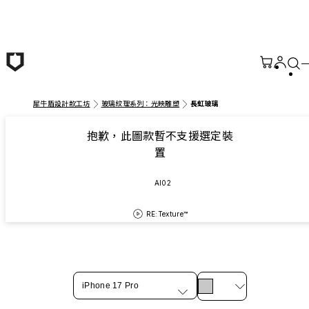
跳至主要內容
犀牛盾設計款工坊
玻璃紋理系列：光映雕塑
長虹玻璃
抱歉，此圖款暫不支援選定裝
置
AI02
RE:Texture™
iPhone 17 Pro