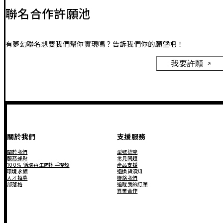
聯名合作許願池
有夢幻聯名想要我們幫你實現嗎？告訴我們你的願望吧！
我要許願
關於我們
支援服務
關於我們
型號總覽
服務據點
常見問題
100% 循環再生防摔手機殼
產品支援
環境永續
退換貨須知
人才招募
聯絡我們
部落格
追蹤我的訂單
異業合作