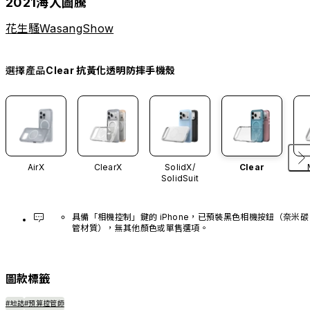
2021海人圖騰
花生騷WasangShow
選擇產品
Clear 抗黃化透明防摔手機殼
AirX
ClearX
SolidX/
Clear
SolidSuit
具備「相機控制」鍵的 iPhone，已預裝黑色相機按鈕（奈米碳
管材質），無其他顏色或單售選項。
圖款標籤
#地誌
#預算控管師