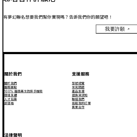
有夢幻聯名想要我們幫你實現嗎？告訴我們你的願望吧！
我要許願
關於我們
支援服務
關於我們
型號總覽
服務據點
常見問題
100% 循環再生防摔手機殼
產品支援
環境永續
退換貨須知
人才招募
聯絡我們
部落格
追蹤我的訂單
異業合作
法律聲明