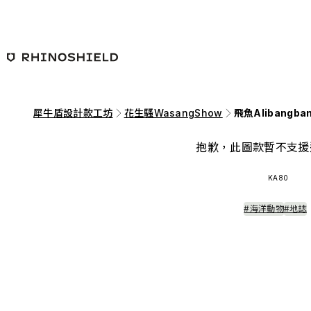
跳至主要內容
犀牛盾設計款工坊
花生騷WasangShow
飛魚Alibangba
抱歉，此圖款暫不支援
KA80
#海洋動物
#地誌