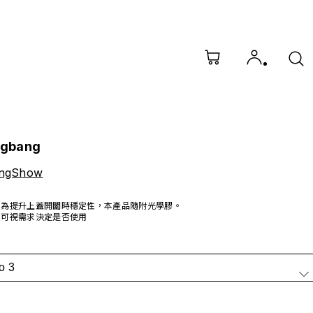
gbang
ngShow
為提升上蓋開闔時穩定性，本產品隨附光學膠。
可視需求決定是否使用
o 3