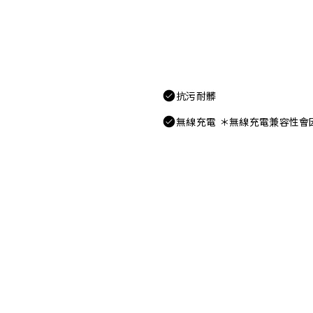
抗污耐髒
無線充電 ＊無線充電兼容性會